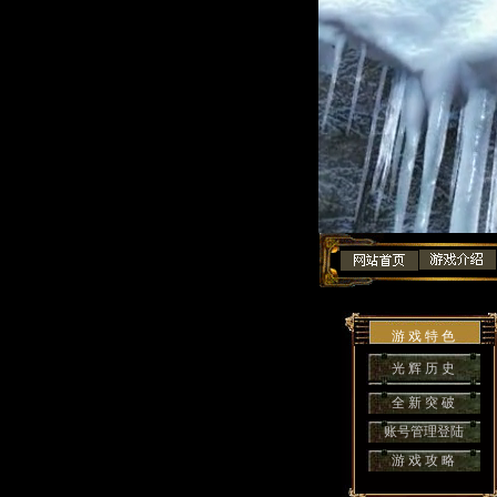
游 戏 特 色
光 辉 历 史
全 新 突 破
账号管理登陆
游 戏 攻 略