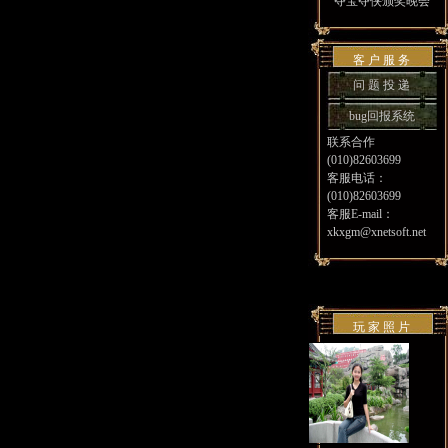
夺宝夺侠颁奖晚会
客 户 服 务
问 题 投 递
bug回报系统
联系合作
(010)82603699
客服电话：
(010)82603699
客服E-mail：
xkxgm@xnetsoft.net
玩 家 照 片