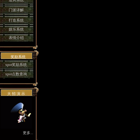
道具系统
门派详解
打造系统
娱乐系统
表情介绍
奖励系统
xpot奖励系统
xpot点数查询
大 招 演 示
更多...