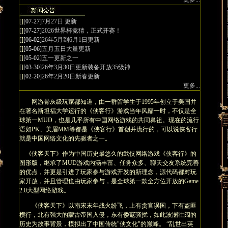
[]
[07-27]
7月27日 更新
[]
[07-27]
2026世界杯竞猜，正式开赛！
[]
[06-02]
26年5月到6月1日更新
[]
[05-06]
五月五日大量更新
[]
[05-02]
五一更新之一
[]
[03-30]
26年3月30日更新装备开放35级神
[]
[02-20]
26年2月20日新春更新
更多...
网游骨灰级玩家都知道，由一群留学生于1995年创立于美国并
在著名斯坦福大学运行的《侠客行》游戏当年风靡一时，不仅是全
球第一MUD，也是几乎所有中国网络游戏的共同鼻祖。现在的流行
语如PK、美眉MM等都是《侠客行》首创并流行的，可以说侠客行
就是中国网络文化的先驱者之一。
《侠客天下》作为中国历史最悠久的武侠网络游戏《侠客行》的
图形版，继承了MUD游戏内涵丰富、任务众多、聊天交友系统完善
的优点，并更是引进了玩家参与游戏开发的新理念，源代码都对玩
家开放，并且管理也由玩家参与，是全球第一款全方位开放的Game
2.0大型网络游戏。
《侠客天下》以南宋末年战火纷飞，上有贪官误国，下有盗匪
横行，北有强大的蒙古帝国入侵，东有倭寇骚扰，如此波澜壮阔的
历史为故事背景，模拟出了中国传统"侠文化"的巅峰。 “乱世出英