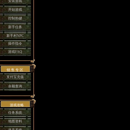
安装游戏
开始游戏
控制热键
新手任务
新手村NPC
操作指令
游戏FAQ
销 售 专 区
支付宝充值
余额查询
游戏攻略
任务系统
地图资料