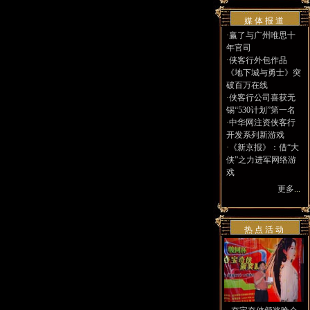
媒 体 报 道
·
赢了与广州唯思十
年官司
·
侠客行外包作品
《地下城与勇士》突
破百万在线
·
侠客行公司喜获无
锡“530计划”第一名
·
中华网注资侠客行
开发系列新游戏
·
《新京报》：借“大
侠”之力进军网络游
戏
更多
...
热 点 活 动