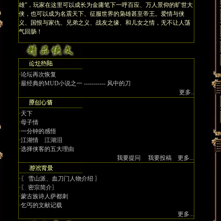
雄”，玩家在这里可以成长为金庸笔下一呼百应、万人景仰的旷世大
侠，也可以成为名震天下、征服世界的枭雄甚至帝王。爱情与侠
义、国恨与家仇、兄弟之义、战友之缘、和儿女之情，无不让人荡
气回肠！
·
论坛再次恢复
·
最经典的MUD小说之一 ----------- 风中的刀
更多..
·
天下
·
母子情
·
一分钟的感悟
·
江湖情 江湖泪
·
选择侠客的五大理由
我要提问
我要投稿
更多...
·
〖 雪山派、血刀门人物介绍 〗
·
〖 密宗简介〗
·
蒙古族诗人萨都刺
·
乞丐的文献记载
更多...