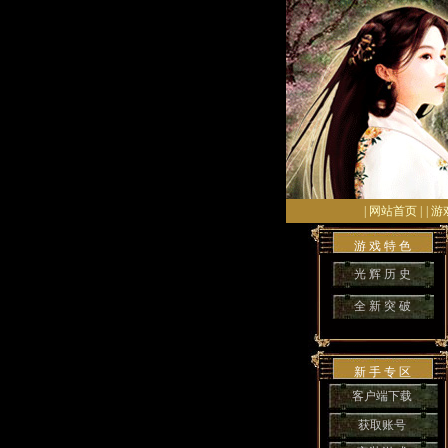
| 网站首页 |
| 游
游 戏 特 色
光 辉 历 史
全 新 突 破
新 手 专 区
客户端下载
获取账号