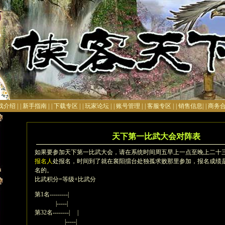
戏介绍 |
| 新手指南 |
| 下载专区 |
| 玩家论坛 |
| 账号管理 |
| 客服专区 |
| 销售信息|
| 商务合
天下第一比武大会对阵表
如果要参加天下第一比武大会，请在系统时间周五早上一点至晚上二十
报名人
处报名，时间到了就在襄阳擂台处独孤求败那里参加，报名成绩
名的。
比武积分=等级+比武分
第1名---------|
|-----|
第32名--------| |
|-----|