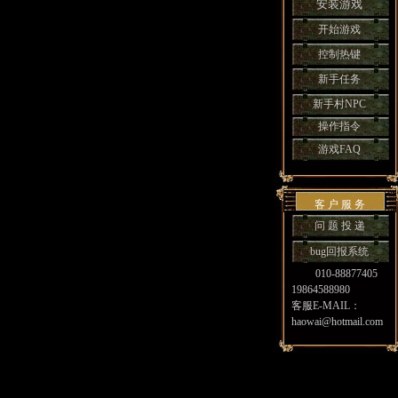
安装游戏
开始游戏
控制热键
新手任务
新手村NPC
操作指令
游戏FAQ
客 户 服 务
问 题 投 递
bug回报系统
010-88877405
19864588980
客服E-MAIL：
haowai@hotmail.com