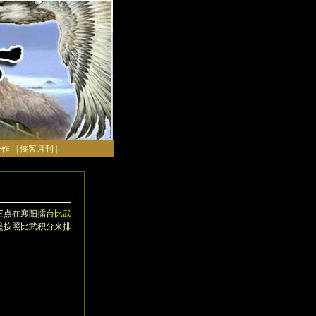
作 |
| 侠客月刊 |
三点在襄阳擂台
比武
是按照比武积分来排