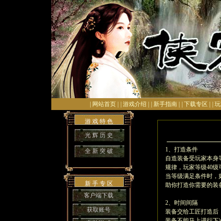
| 网站首页 |
| 游戏介绍 |
| 新手指南 |
| 下载专区 |
| 
游 戏 特 色
光 辉 历 史
1、打造条件
全 新 突 破
自造装备受玩家本身
规律，玩家等级40
当等级满足条件时，
新 手 专 区
助你打造你需要的装
客户端下载
2、时间间隔
获取账号
装备交给工匠打造后
装备不能马上进行下