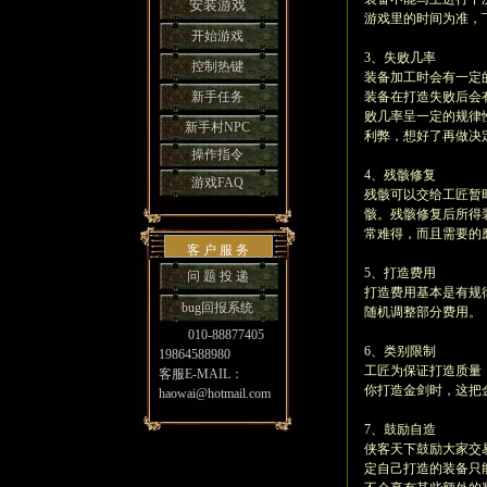
安装游戏
游戏里的时间为准，
开始游戏
3、失败几率
控制热键
装备加工时会有一定
新手任务
装备在打造失败后会
败几率呈一定的规律
新手村NPC
利弊，想好了再做决
操作指令
4、残骸修复
游戏FAQ
残骸可以交给工匠暂
骸。残骸修复后所得
常难得，而且需要的
客 户 服 务
5、打造费用
问 题 投 递
打造费用基本是有规
bug回报系统
随机调整部分费用。
010-88877405
6、类别限制
19864588980
工匠为保证打造质量
客服E-MAIL：
你打造金剑时，这把
haowai@hotmail.com
7、鼓励自造
侠客天下鼓励大家交
定自己打造的装备只